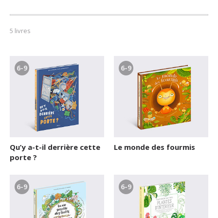
De 6 à 9 ans
5 livres
De 9 à 12 ans
Plus de 12 ans
6-9
6-9
Qu’y a-t-il derrière cette
Le monde des fourmis
porte ?
6-9
6-9