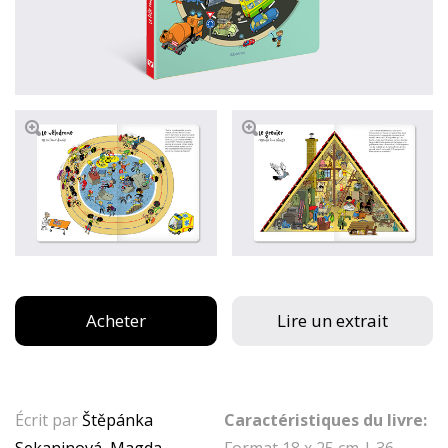
Acheter
Lire un extrait
Écrit par
Štěpánka
Caractéristiques du livre:
Sekaninová
,
Magda
Format 18 x 25 cm | 36